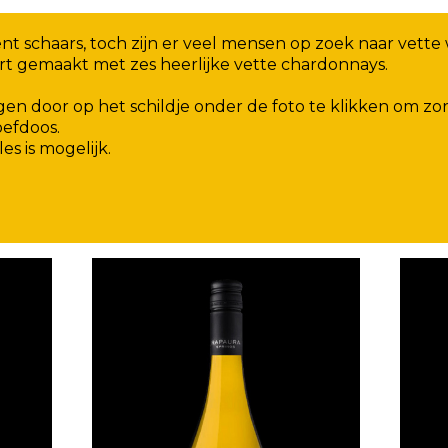
t schaars, toch zijn er veel mensen op zoek naar vette 
rt gemaakt met zes heerlijke vette chardonnays.
ngen door op het schildje onder de foto te klikken om 
efdoos.
es is mogelijk.