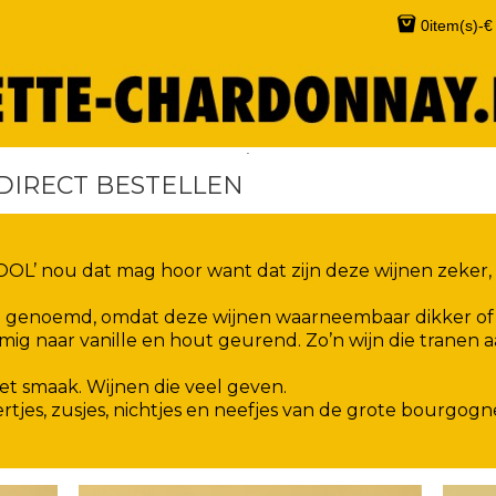
0
item(s)
-
€
.
DIRECT BESTELLEN
OOL’ nou dat mag hoor want dat zijn deze wijnen zeker, m
 genoemd, omdat deze wijnen waarneembaar dikker of ve
g naar vanille en hout geurend. Zo’n wijn die tranen aan
t smaak. Wijnen die veel geven.
oertjes, zusjes, nichtjes en neefjes van de grote bourgog