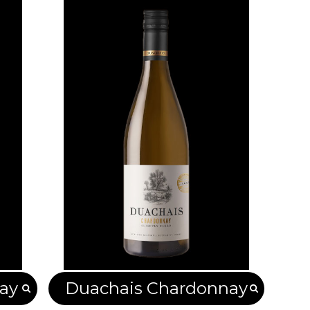
ay
Duachais Chardonnay