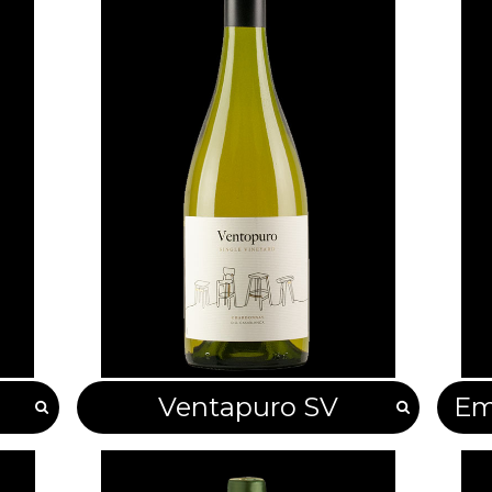
Ventapuro SV
Em