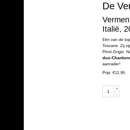
De Ve
Verment
Italië, 
Eén van de top
Toscane. Zij zi
Pinot Grigio. 
duo-Chardon
aanrader!
Prijs: €11,95
+
-